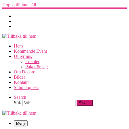
Hoppa till innehåll
Hem
Kommande Event
Uthyrning
Lokaler
Paketförslag
Om Decore
Bilder
Kontakt
Submit guests
Search
Sök
Sök …
Meny