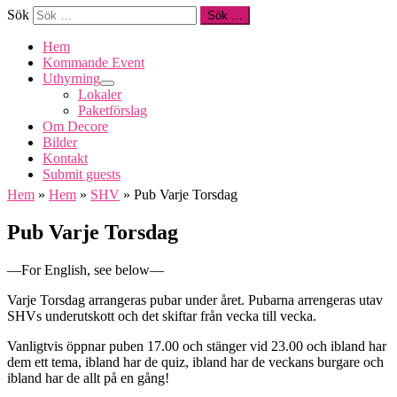
Sök
Sök …
Hem
Kommande Event
Uthyrning
Lokaler
Paketförslag
Om Decore
Bilder
Kontakt
Submit guests
Hem
»
Hem
»
SHV
»
Pub Varje Torsdag
Pub Varje Torsdag
—For English, see below—
Varje Torsdag arrangeras pubar under året. Pubarna arrengeras utav
SHVs underutskott och det skiftar från vecka till vecka.
Vanligtvis öppnar puben 17.00 och stänger vid 23.00 och ibland har
dem ett tema, ibland har de quiz, ibland har de veckans burgare och
ibland har de allt på en gång!