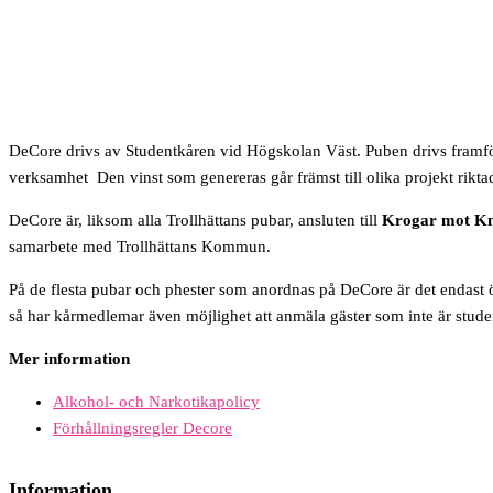
DeCore drivs av Studentkåren vid Högskolan Väst. Puben drivs framför
verksamhet Den vinst som genereras går främst till olika projekt rikt
DeCore är, liksom alla Trollhättans pubar, ansluten till
Krogar mot K
samarbete med Trollhättans Kommun.
På de flesta pubar och phester som anordnas på DeCore är det endast öp
så har kårmedlemar även möjlighet att anmäla gäster som inte är stud
Mer information
Alkohol- och Narkotikapolicy
Förhållningsregler Decore
Information