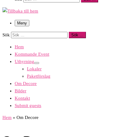
Meny
Sök
Sök …
Hem
Kommande Event
Uthyrning
Lokaler
Paketförslag
Om Decore
Bilder
Kontakt
Submit guests
Hem
»
Om Decore