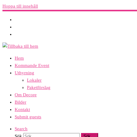
Hoppa till innehåll
Hem
Kommande Event
Uthyrning
Lokaler
Paketförslag
Om Decore
Bilder
Kontakt
Submit guests
Search
Sök
Sök …