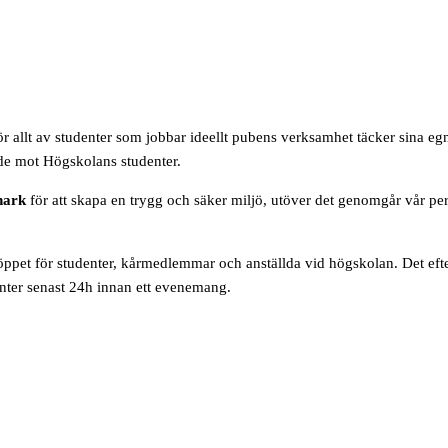
 allt av studenter som jobbar ideellt pubens verksamhet täcker sina eg
ade mot Högskolans studenter.
nark
för att skapa en trygg och säker miljö, utöver det genomgår vår pe
pet för studenter, kårmedlemmar och anställda vid högskolan. Det efterso
enter senast 24h innan ett evenemang.